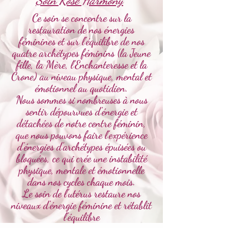
Soin Rose Harmony
Ce soin se concentre sur la
restauration de nos énergies
féminines et sur l’équilibre de nos
quatre archétypes féminins (la Jeune
fille, la Mère, l’Enchanteresse et la
Crone) au niveau physique, mental et
émotionnel au quotidien.
Nous sommes si nombreuses à nous
sentir dépourvues d’énergie et
détachées de notre centre féminin,
que nous pouvons faire l’expérience
d’énergies d’archétypes épuisées ou
bloquées, ce qui crée une instabilité
physique, mentale et émotionnelle
dans nos cycles chaque mois.
Le soin de l’utérus restaure nos
niveaux d’énergie féminine et rétablit
l’équilibre