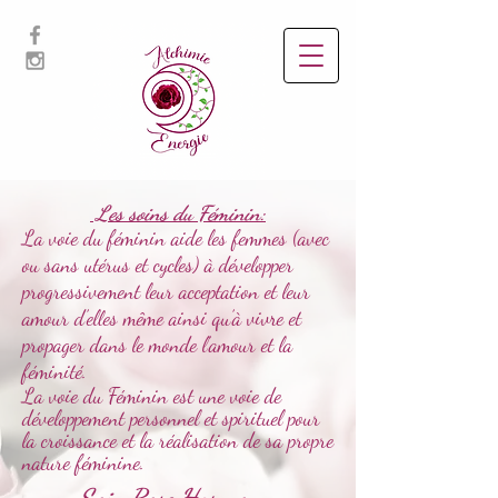
Les soins du Féminin:
La voie du féminin aide les femmes (avec
ou sans utérus et cycles) à développer
progressivement leur acceptation et leur
amour d’elles même ainsi qu’à vivre et
propager dans le monde l’amour et la
féminité.
La voie du Féminin est une voie de
développement personnel et spirituel pour
la croissance et la réalisation de sa propre
nature féminine.