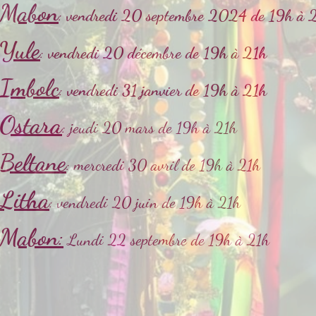
Mabon
:
vendredi 20 septembre 2024 de 19h à 2
Yule
:
vendredi 20 décembre de 19h à 21h
Imbolc
:
vendredi 31 janvier de 19h à 21h
Ostara
: jeudi 20 mars de 19h à 21h
Beltane
: mercredi 30 avril de 19h à 21h
Litha
: vendredi 20 juin de 19h à 21h
Mabon
:
Lundi 22 septembre de 19h à 21h