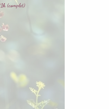
1h (co
mplet)